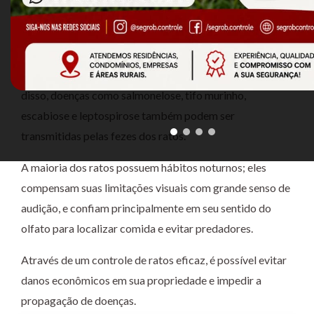
um vetor para diversas doenças, na maioria das vezes
transmitidas pelas suas fezes ou através de seus
parasitas que com seus hospedeiros como a
Yersinia
pestis
, causam doenças como a peste bulbonica. Além
disso, doenças como salmonelose, tifo murinho,
escabiose e leptospirose também podem ser
transmitidas pelas fezes dos ratos.
A maioria dos ratos possuem hábitos noturnos; eles
compensam suas limitações visuais com grande senso de
audição, e confiam principalmente em seu sentido do
olfato para localizar comida e evitar predadores.
Através de um controle de ratos eficaz, é possível evitar
danos econômicos em sua propriedade e impedir a
propagação de doenças.